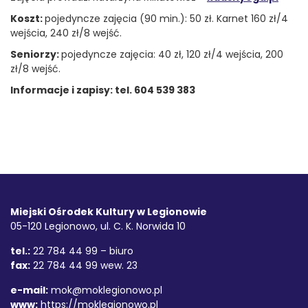
Koszt:
pojedyncze zajęcia (90 min.): 50 zł. Karnet 160 zł/4
wejścia, 240 zł/8 wejść.
Seniorzy:
pojedyncze zajęcia: 40 zł, 120 zł/4 wejścia, 200
zł/8 wejść.
Informacje i zapisy: tel. 604 539 383
Stopka
Adres
Miejski Ośrodek Kultury w Legionowie
05-120 Legionowo, ul. C. K. Norwida 10
tel.:
22 784 44 99 – biuro
fax:
22 784 44 99 wew. 23
e-mail:
mok@moklegionowo.pl
www:
https://moklegionowo.pl