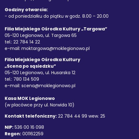
Godziny otwarcia:
- od poniedziałku do piątku w godz. 8.00 – 20.00
Filia Miejskiego Ośrodka Kultury „Targowa”
05-120 Legionowo, ul. Targowa 65
tel.: 22 784 14 22
e-mail:
moktargowa@moklegionowo.pl
Filia Miejskiego Ośrodka Kultury
„Scena po sąsiedzku”
05-120 Legionowo, ul. Husarska 12
tel.: 780 134 509
e-mail:
scena@moklegionowo.pl
Kasa MOK Legionowo
(w placówce przy ul. Norwida 10)
Kontakt telefoniczny:
22 784 44 99 wew. 25
NIP:
536 00 16 098
Regon:
001162259