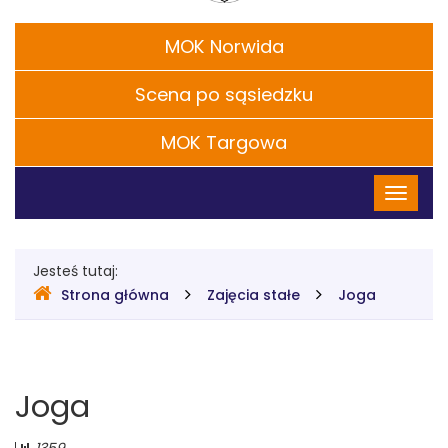
w
Filie
MOK Norwida
Legionowie
Scena po sąsiedzku
MOK Targowa
Menu
Przełąc
główne
nawigac
Gdzie
Jesteś tutaj:
Strona główna
Zajęcia stałe
Joga
jesteśmy
Joga
Liczba