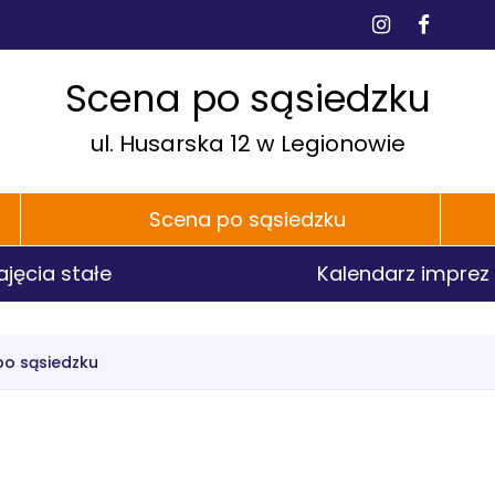
dia
BI
Instagra
Faceb
łecznościowe
e
h
P
Scena po sąsiedzku
ul. Husarska 12 w Legionowie
Scena po sąsiedzku
ajęcia stałe
Kalendarz imprez
po sąsiedzku