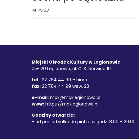
S.
Liczba
4763
odwiedzających:
Chaplina
w
Legionowie
Stopka
Adres
Miejski Ośrodek Kultury w Legionowie
05-120 Legionowo, ul. C. K. Norwida 10
tel.:
22 784 44 99 – biuro
fax:
22 784 44 99 wew. 23
e-mail:
mok@moklegionowo.pl
www:
https://moklegionowo.pl
Godziny otwarcia:
- od poniedziałku do piątku w godz. 8.00 – 20.00