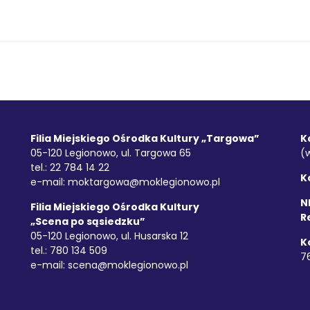
Filia Miejskiego Ośrodka Kultury „Targowa”
K
05-120 Legionowo, ul. Targowa 65
(
tel.: 22 784 14 22
K
e-mail:
moktargowa@moklegionowo.pl
NI
Filia Miejskiego Ośrodka Kultury
R
„Scena po sąsiedzku”
05-120 Legionowo, ul. Husarska 12
K
tel.: 780 134 509
7
e-mail:
scena@moklegionowo.pl