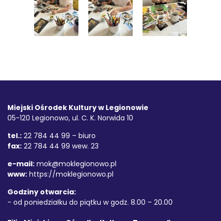
Stopka
Adres
Miejski Ośrodek Kultury w Legionowie
05-120 Legionowo, ul. C. K. Norwida 10
tel.:
22 784 44 99 – biuro
fax:
22 784 44 99 wew. 23
e-mail:
mok@moklegionowo.pl
www:
https://moklegionowo.pl
Godziny otwarcia:
- od poniedziałku do piątku w godz. 8.00 – 20.00