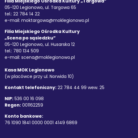
Filia Miejskiego Ośrodka Kultury „Targowa”
05-120 Legionowo, ul. Targowa 65
tel.: 22 784 14 22
e-mail:
moktargowa@moklegionowo.pl
Filia Miejskiego Ośrodka Kultury
„Scena po sąsiedzku”
05-120 Legionowo, ul. Husarska 12
tel.: 780 134 509
e-mail:
scena@moklegionowo.pl
Kasa MOK Legionowo
(w placówce przy ul. Norwida 10)
Kontakt telefoniczny:
22 784 44 99 wew. 25
NIP:
536 00 16 098
Regon:
001162259
Konto bankowe:
76 1090 1841 0000 0001 4149 6869