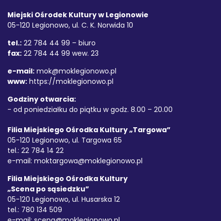
Miejski Ośrodek Kultury w Legionowie
05-120 Legionowo, ul. C. K. Norwida 10
tel.:
22 784 44 99 – biuro
fax:
22 784 44 99 wew. 23
e-mail:
mok@moklegionowo.pl
www:
https://moklegionowo.pl
Godziny otwarcia:
- od poniedziałku do piątku w godz. 8.00 – 20.00
Filia Miejskiego Ośrodka Kultury „Targowa”
05-120 Legionowo, ul. Targowa 65
tel.: 22 784 14 22
e-mail:
moktargowa@moklegionowo.pl
Filia Miejskiego Ośrodka Kultury
„Scena po sąsiedzku”
05-120 Legionowo, ul. Husarska 12
tel.: 780 134 509
e-mail:
scena@moklegionowo.pl