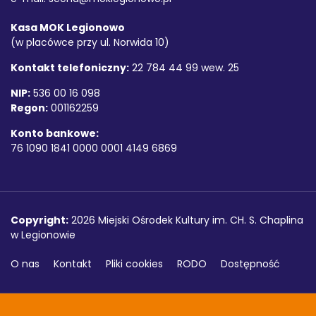
Kasa MOK Legionowo
(w placówce przy ul. Norwida 10)
Kontakt telefoniczny:
22 784 44 99 wew. 25
NIP:
536 00 16 098
Regon:
001162259
Konto bankowe:
76 1090 1841 0000 0001 4149 6869
Copyright
Copyright:
2026 Miejski Ośrodek Kultury im. CH. S. Chaplina
w Legionowie
O nas
Kontakt
Pliki cookies
RODO
Dostępność
Projekt