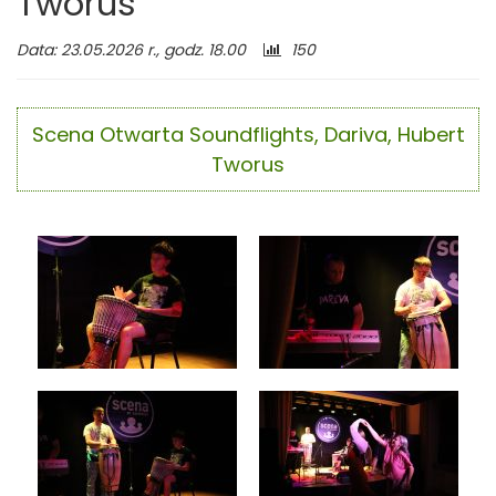
Tworus
Liczba
Data: 23.05.2026 r., godz. 18.00
150
odwiedzających:
Scena Otwarta Soundflights, Dariva, Hubert
Tworus