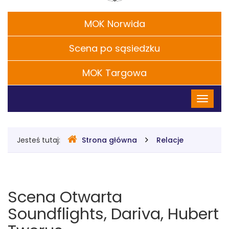
Kultury
Filie
MOK Norwida
im.
Scena po sąsiedzku
CH.
S.
MOK Targowa
Menu
Chaplina
Przełąc
główne
nawigac
w
Legionowie
Gdzie
Jesteś tutaj:
Strona główna
Relacje
jesteśmy
Scena Otwarta
Soundflights, Dariva, Hubert