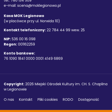
tel.: 780 134 509
e-mail:
scena@moklegionowo.pl
Kasa MOK Legionowo
(w placówce przy ul. Norwida 10)
Kontakt telefoniczny:
22 784 44 99 wew. 25
NIP:
536 00 16 098
Regon:
001162259
Konto bankowe:
76 1090 1841 0000 0001 4149 6869
Copyright
Copyright:
2026 Miejski Ośrodek Kultury im. CH. S. Chaplina
w Legionowie
O nas
Kontakt
Pliki cookies
RODO
Dostępność