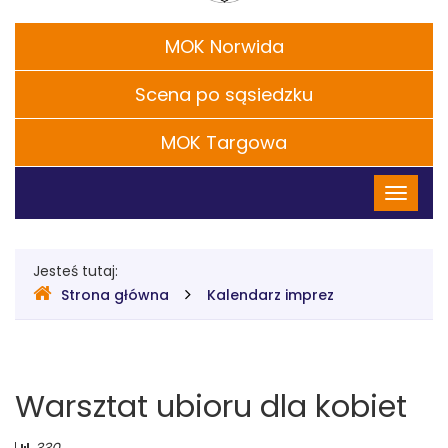
CH.
Filie
MOK Norwida
S.
Scena po sąsiedzku
Chaplina
w
MOK Targowa
Menu
Legionowie
Przełąc
główne
nawigac
Gdzie
Jesteś tutaj:
Strona główna
Kalendarz imprez
jesteśmy
Warsztat ubioru dla kobiet
Liczba