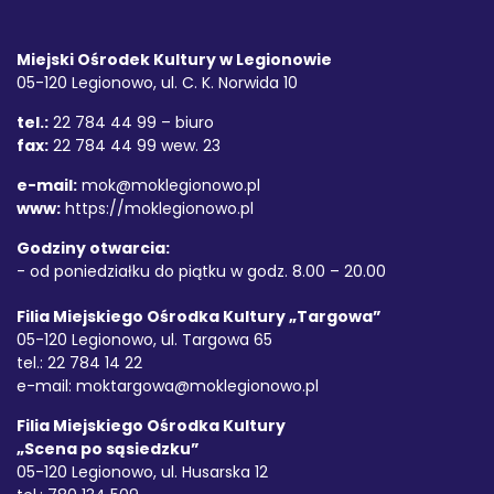
Stopka
Adres
Miejski Ośrodek Kultury w Legionowie
05-120 Legionowo, ul. C. K. Norwida 10
tel.:
22 784 44 99 – biuro
fax:
22 784 44 99 wew. 23
e-mail:
mok@moklegionowo.pl
www:
https://moklegionowo.pl
Godziny otwarcia:
- od poniedziałku do piątku w godz. 8.00 – 20.00
Filia Miejskiego Ośrodka Kultury „Targowa”
05-120 Legionowo, ul. Targowa 65
tel.: 22 784 14 22
e-mail:
moktargowa@moklegionowo.pl
Filia Miejskiego Ośrodka Kultury
„Scena po sąsiedzku”
05-120 Legionowo, ul. Husarska 12