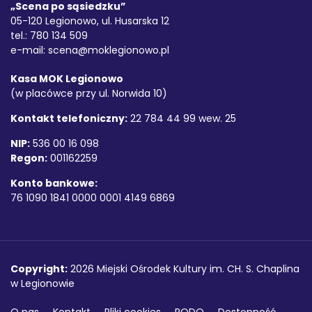
„Scena po sąsiedzku”
05-120 Legionowo, ul. Husarska 12
tel.: 780 134 509
e-mail:
scena@moklegionowo.pl
Kasa MOK Legionowo
(w placówce przy ul. Norwida 10)
Kontakt telefoniczny:
22 784 44 99 wew. 25
NIP:
536 00 16 098
Regon:
001162259
Konto bankowe:
76 1090 1841 0000 0001 4149 6869
Copyright
Copyright:
2026 Miejski Ośrodek Kultury im. CH. S. Chaplina
w Legionowie
O nas
Kontakt
Pliki cookies
RODO
Dostępność