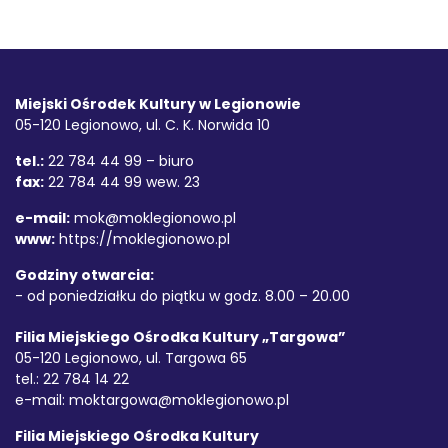
Stopka
Adres
Miejski Ośrodek Kultury w Legionowie
05-120 Legionowo, ul. C. K. Norwida 10
tel.:
22 784 44 99 – biuro
fax:
22 784 44 99 wew. 23
e-mail:
mok@moklegionowo.pl
www:
https://moklegionowo.pl
Godziny otwarcia:
- od poniedziałku do piątku w godz. 8.00 – 20.00
Filia Miejskiego Ośrodka Kultury „Targowa”
05-120 Legionowo, ul. Targowa 65
tel.: 22 784 14 22
e-mail:
moktargowa@moklegionowo.pl
Filia Miejskiego Ośrodka Kultury