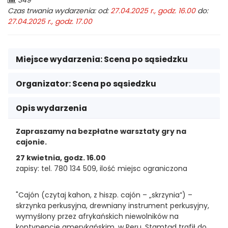
349
odwiedzających:
Czas trwania wydarzenia: od:
27.04.2025 r., godz. 16.00
do:
27.04.2025 r., godz. 17.00
Miejsce wydarzenia:
Scena po sąsiedzku
Organizator:
Scena po sąsiedzku
Opis wydarzenia
Zapraszamy na bezpłatne warsztaty gry na
cajonie.
27 kwietnia, godz. 16.00
zapisy: tel. 780 134 509, ilość miejsc ograniczona
"Cajón (czytaj kahon, z hiszp. cajón – „skrzynia”) –
skrzynka perkusyjna, drewniany instrument perkusyjny,
wymyślony przez afrykańskich niewolników na
kontynencie amerykańskim, w Peru. Stamtąd trafił do