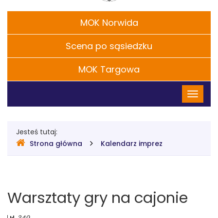
CH.
Filie
MOK Norwida
S.
Scena po sąsiedzku
Chaplina
w
MOK Targowa
Menu
Legionowie
Przełąc
główne
nawigac
Gdzie
Jesteś tutaj:
Strona główna
Kalendarz imprez
jesteśmy
Warsztaty gry na cajonie
Liczba