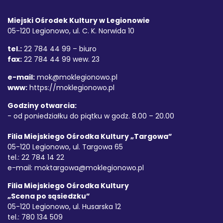
Stopka
Miejski Ośrodek Kultury w Legionowie
05-120 Legionowo, ul. C. K. Norwida 10
tel.:
22 784 44 99 – biuro
fax:
22 784 44 99 wew. 23
e-mail:
mok@moklegionowo.pl
www:
https://moklegionowo.pl
Godziny otwarcia:
- od poniedziałku do piątku w godz. 8.00 – 20.00
Filia Miejskiego Ośrodka Kultury „Targowa”
05-120 Legionowo, ul. Targowa 65
tel.: 22 784 14 22
e-mail:
moktargowa@moklegionowo.pl
Filia Miejskiego Ośrodka Kultury
„Scena po sąsiedzku”
05-120 Legionowo, ul. Husarska 12
tel.: 780 134 509