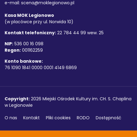
e-mail:
scena@moklegionowo.pl
Kasa MOK Legionowo
(w placówce przy ul. Norwida 10)
Kontakt telefoniczny:
22 784 44 99 wew. 25
NIP:
536 00 16 098
Regon:
001162259
Konto bankowe:
76 1090 1841 0000 0001 4149 6869
Copyright
Copyright:
2026 Miejski Ośrodek Kultury im. CH. S. Chaplina
w Legionowie
O nas
Kontakt
Pliki cookies
RODO
Dostępność
Projekt