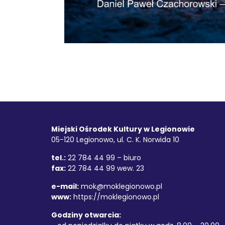
Stopka
Adres
Miejski Ośrodek Kultury w Legionowie
05-120 Legionowo, ul. C. K. Norwida 10
tel.:
22 784 44 99 – biuro
fax:
22 784 44 99 wew. 23
e-mail:
mok@moklegionowo.pl
www:
https://moklegionowo.pl
Godziny otwarcia: