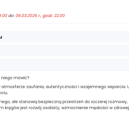
9.00
do:
06.03.2026 r., godz. 22.00
u
 z niego mówić?
 w atmosferze zaufania, autentyczności i wzajemnego wsparcia. 
ciu.
ego, ale stanowią bezpieczną przestrzeń do szczerej rozmowy, s
kręgów jest rozwój osobisty, wzmocnienie męskości w zdrowej