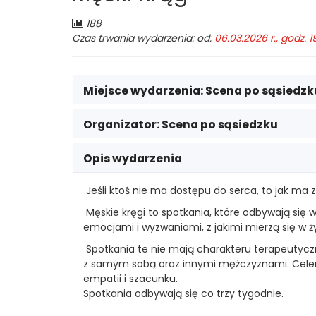
Chaplina
Liczba
188
odwiedzających:
Czas trwania wydarzenia: od:
06.03.2026 r., godz. 1
w
Legionowie
Miejsce wydarzenia:
Scena po sąsiedzk
Organizator:
Scena po sąsiedzku
Opis wydarzenia
Jeśli ktoś nie ma dostępu do serca, to jak ma
Męskie kręgi to spotkania, które odbywają się
emocjami i wyzwaniami, z jakimi mierzą się w ży
Spotkania te nie mają charakteru terapeutyczn
z samym sobą oraz innymi mężczyznami. Celem 
empatii i szacunku.
Spotkania odbywają się co trzy tygodnie.