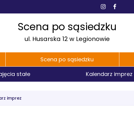
dia
BI
Instagra
Faceb
łecznościowe
e
h
P
Scena po sąsiedzku
ul. Husarska 12 w Legionowie
Scena po sąsiedzku
ajęcia stałe
Kalendarz imprez
arz imprez