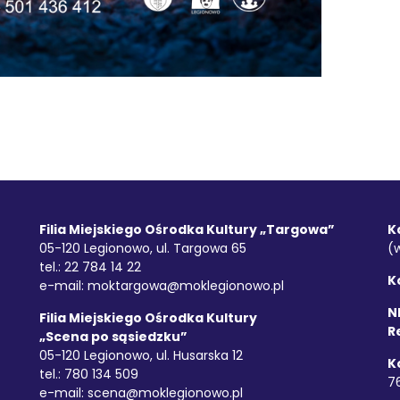
Filia Miejskiego Ośrodka Kultury „Targowa”
K
05-120 Legionowo, ul. Targowa 65
(
tel.: 22 784 14 22
K
e-mail:
moktargowa@moklegionowo.pl
NI
Filia Miejskiego Ośrodka Kultury
R
„Scena po sąsiedzku”
05-120 Legionowo, ul. Husarska 12
K
tel.: 780 134 509
7
e-mail:
scena@moklegionowo.pl