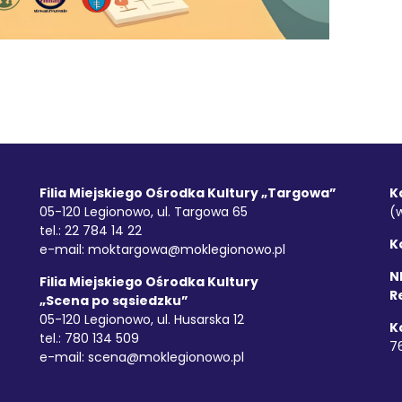
Filia Miejskiego Ośrodka Kultury „Targowa”
K
05-120 Legionowo, ul. Targowa 65
(
tel.: 22 784 14 22
K
e-mail:
moktargowa@moklegionowo.pl
NI
Filia Miejskiego Ośrodka Kultury
R
„Scena po sąsiedzku”
05-120 Legionowo, ul. Husarska 12
K
tel.: 780 134 509
7
e-mail:
scena@moklegionowo.pl