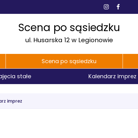
dia
BI
Instagra
Faceb
łecznościowe
e
h
P
Scena po sąsiedzku
ul. Husarska 12 w Legionowie
Scena po sąsiedzku
ajęcia stałe
Kalendarz imprez
arz imprez