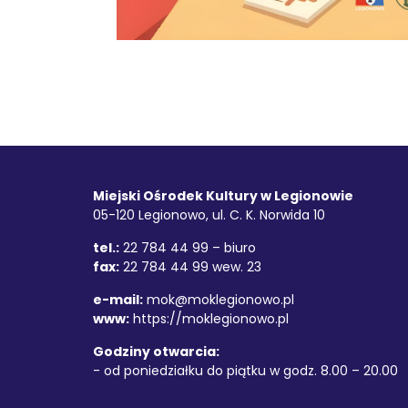
Stopka
Adres
Miejski Ośrodek Kultury w Legionowie
05-120 Legionowo, ul. C. K. Norwida 10
tel.:
22 784 44 99 – biuro
fax:
22 784 44 99 wew. 23
e-mail:
mok@moklegionowo.pl
www:
https://moklegionowo.pl
Godziny otwarcia:
- od poniedziałku do piątku w godz. 8.00 – 20.00