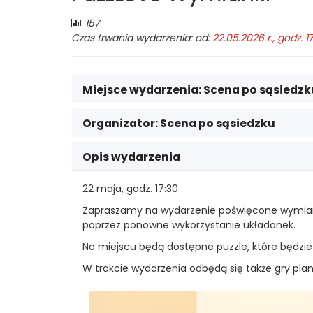
Chaplina
Liczba
157
odwiedzających:
Czas trwania wydarzenia: od:
22.05.2026 r., godz. 1
w
Legionowie
Miejsce wydarzenia:
Scena po sąsiedzk
Organizator:
Scena po sąsiedzku
Opis wydarzenia
22 maja, godz. 17:30
Zapraszamy na wydarzenie poświęcone wymianie 
poprzez ponowne wykorzystanie układanek.
Na miejscu będą dostępne puzzle, które będzi
W trakcie wydarzenia odbędą się także gry plan