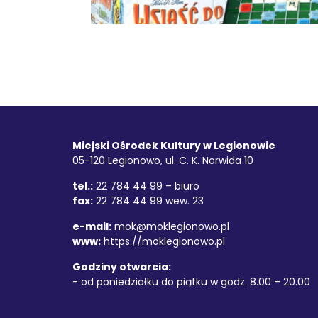
Stopka
Adres
Miejski Ośrodek Kultury w Legionowie
05-120 Legionowo, ul. C. K. Norwida 10
tel.:
22 784 44 99 – biuro
fax:
22 784 44 99 wew. 23
e-mail:
mok@moklegionowo.pl
www:
https://moklegionowo.pl
Godziny otwarcia:
- od poniedziałku do piątku w godz. 8.00 – 20.00