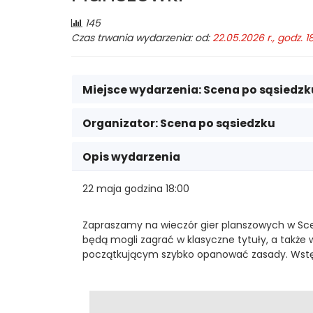
w
Liczba
145
odwiedzających:
Czas trwania wydarzenia: od:
22.05.2026 r., godz. 1
Legionowie
Miejsce wydarzenia:
Scena po sąsiedzk
Organizator:
Scena po sąsiedzku
Opis wydarzenia
22 maja godzina 18:00
Zapraszamy na wieczór gier planszowych w Scen
będą mogli zagrać w klasyczne tytuły, a także 
początkującym szybko opanować zasady. Wstęp j