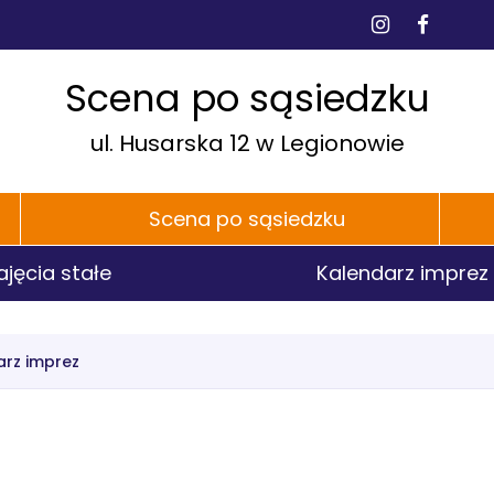
dia
BI
Instagra
Faceb
łecznościowe
e
h
P
Scena po sąsiedzku
ul. Husarska 12 w Legionowie
Scena po sąsiedzku
ajęcia stałe
Kalendarz imprez
arz imprez