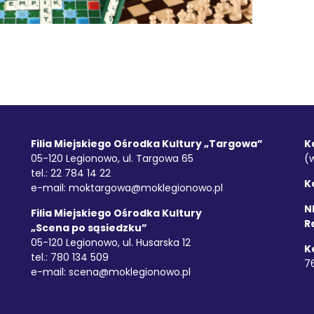
Filia Miejskiego Ośrodka Kultury „Targowa”
K
05-120 Legionowo, ul. Targowa 65
(
tel.: 22 784 14 22
K
e-mail:
moktargowa@moklegionowo.pl
NI
Filia Miejskiego Ośrodka Kultury
R
„Scena po sąsiedzku”
05-120 Legionowo, ul. Husarska 12
K
tel.: 780 134 509
7
e-mail:
scena@moklegionowo.pl