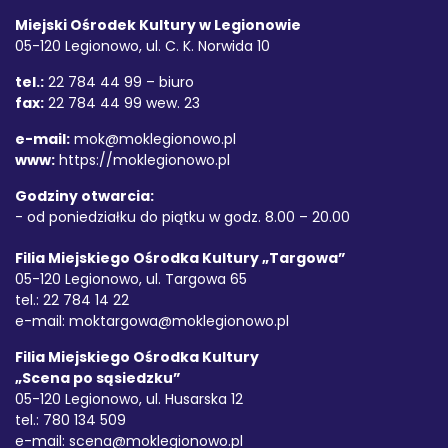
Miejski Ośrodek Kultury w Legionowie
05-120 Legionowo, ul. C. K. Norwida 10
tel.:
22 784 44 99 – biuro
fax:
22 784 44 99 wew. 23
e-mail:
mok@moklegionowo.pl
www:
https://moklegionowo.pl
Godziny otwarcia:
- od poniedziałku do piątku w godz. 8.00 – 20.00
Filia Miejskiego Ośrodka Kultury „Targowa”
05-120 Legionowo, ul. Targowa 65
tel.: 22 784 14 22
e-mail:
moktargowa@moklegionowo.pl
Filia Miejskiego Ośrodka Kultury
„Scena po sąsiedzku”
05-120 Legionowo, ul. Husarska 12
tel.: 780 134 509
e-mail:
scena@moklegionowo.pl