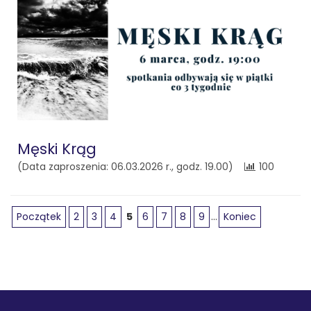
Męski Krąg
(Data zaproszenia: 06.03.2026 r., godz. 19.00)
100
Początek
2
3
4
5
6
7
8
9
...
Koniec
Stopka
Adres