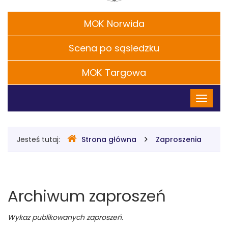
Chaplina
Filie
MOK Norwida
w
Scena po sąsiedzku
Legionowie
MOK Targowa
Menu
Przełąc
główne
nawigac
Gdzie
Jesteś tutaj:
Strona główna
Zaproszenia
jesteśmy
Archiwum zaproszeń
Wykaz publikowanych zaproszeń.