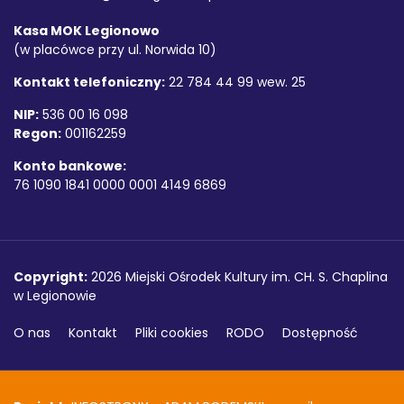
Kasa MOK Legionowo
(w placówce przy ul. Norwida 10)
Kontakt telefoniczny:
22 784 44 99 wew. 25
NIP:
536 00 16 098
Regon:
001162259
Konto bankowe:
76 1090 1841 0000 0001 4149 6869
Copyright
Copyright:
2026 Miejski Ośrodek Kultury im. CH. S. Chaplina
w Legionowie
O nas
Kontakt
Pliki cookies
RODO
Dostępność
Projekt