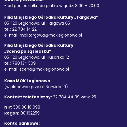
- od poniedziałku do piątku w godz. 8.00 – 20.00
Filia Miejskiego Ośrodka Kultury „Targowa”
05-120 Legionowo, ul. Targowa 65
tel.: 22 784 14 22
e-mail:
moktargowa@moklegionowo.pl
Filia Miejskiego Ośrodka Kultury
„Scena po sąsiedzku”
05-120 Legionowo, ul. Husarska 12
tel.: 780 134 509
e-mail:
scena@moklegionowo.pl
Kasa MOK Legionowo
(w placówce przy ul. Norwida 10)
Kontakt telefoniczny:
22 784 44 99 wew. 25
NIP:
536 00 16 098
Regon:
001162259
Konto bankowe: