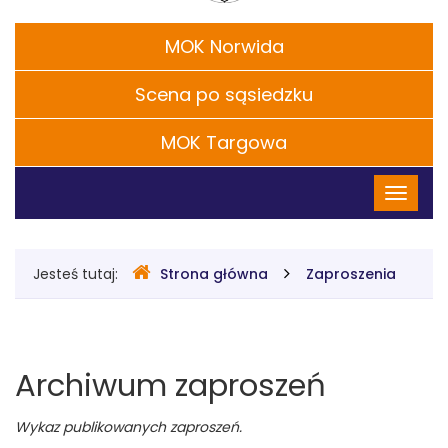
Chaplina
Filie
MOK Norwida
w
Scena po sąsiedzku
Legionowie
MOK Targowa
Menu
Przełąc
główne
nawigac
Gdzie
Jesteś tutaj:
Strona główna
Zaproszenia
jesteśmy
Archiwum zaproszeń
Wykaz publikowanych zaproszeń.