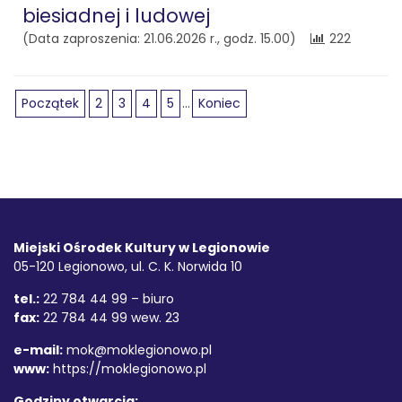
biesiadnej i ludowej
(Data zaproszenia: 21.06.2026 r., godz. 15.00)
222
Początek
2
3
4
5
...
Koniec
Stopka
Adres
Miejski Ośrodek Kultury w Legionowie
05-120 Legionowo, ul. C. K. Norwida 10
tel.:
22 784 44 99 – biuro
fax:
22 784 44 99 wew. 23
e-mail:
mok@moklegionowo.pl
www:
https://moklegionowo.pl
Godziny otwarcia: